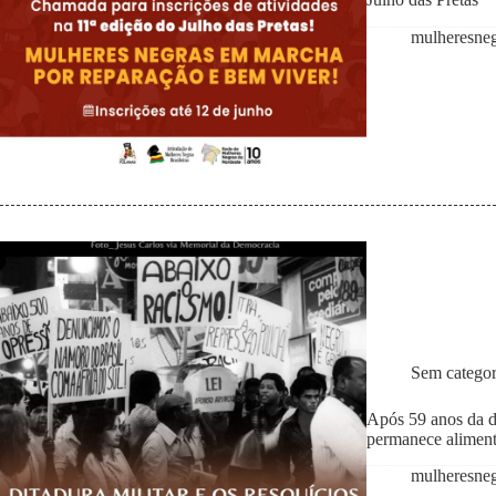
mulheresne
Sem categor
Após 59 anos da di
permanece aliment
mulheresne