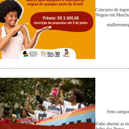
Concurso de logom
Negras em Marcha
mulheresne
Sem categor
Estão abertas as i
Julho das Pretas