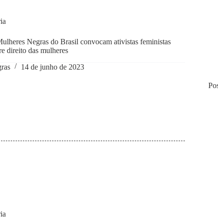
ia
ulheres Negras do Brasil convocam ativistas feministas
re direito das mulheres
gras
14 de junho de 2023
Pos
ia