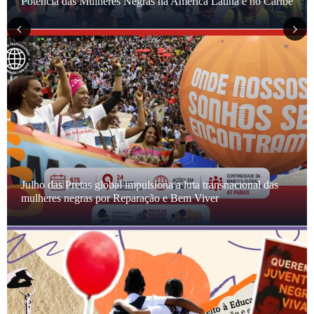
consulta e assessoramento da ONU Mulheres Brasil
Prev
Nex
ious
t
Julho das Pretas 2026: Webinários Globais sobre Reparação
e Bem Viver articulam a luta transnacional das Mulheres
Negras