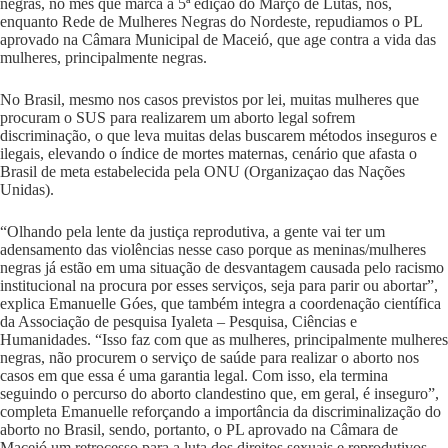
negras, no mês que marca a
5ª edição do Março de Lutas
, nós,
enquanto Rede de Mulheres Negras do Nordeste, repudiamos o PL
aprovado na Câmara Municipal de Maceió, que age contra a vida das
mulheres, principalmente negras.
No Brasil, mesmo nos casos previstos por lei, muitas mulheres que
procuram o SUS para realizarem um aborto legal sofrem
discriminação, o que leva muitas delas buscarem métodos inseguros e
ilegais, elevando o índice de mortes maternas, cenário que afasta o
Brasil de
meta estabelecida pela ONU (Organizaçao das Nações
Unidas).
“Olhando pela lente da justiça reprodutiva, a gente vai ter um
adensamento das violências nesse caso porque as meninas/mulheres
negras já estão em uma situação de desvantagem causada pelo racismo
institucional na procura por esses serviços, seja para parir ou abortar”,
explica Emanuelle Góes, que também integra a coordenação científica
da Associação de pesquisa Iyaleta – Pesquisa, Ciências e
Humanidades. “Isso faz com que as mulheres, principalmente mulheres
negras, não procurem o serviço de saúde para realizar o aborto nos
casos em que essa é uma garantia legal. Com isso, ela termina
seguindo o percurso do aborto clandestino que, em geral, é inseguro”,
completa Emanuelle reforçando a importância da discriminalização do
aborto no Brasil, sendo, portanto, o PL aprovado na Câmara de
Maceió um retrocesso para a luta dos direitos sexuais e reprodutivos