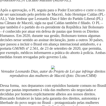
(Podemos-AL) e Luciano Marinho (MDB-AL).
Após a aprovação, o PL seguiu para o Poder Executivo e corre o risco
de ser sancionado pelo prefeito de Maceió, João Henrique Caldas (PL-
AL). Vale lembrar que Leonardo Dias é líder do Partido Liberal (PL)
na Câmara de Maceió, sigla na qual Caldas também é filiado. O PL –
que também é o partido do ex-presidente da República Jair Bolsonaro
– é conhecido por atuar em defesa de pautas que ferem os Direitos
Humanos. Em 2020, durante sua gestão, Bolsonaro tomou algumas
decisões nesse sentido ao assinar declaração, junto a outros 30 países,
que passou a incluir o Brasil em
aliança internacional antiaborto
, e a
portaria
GM/MS nº 2.561, de 23 de setembro de 2020
, que permitia,
por exemplo, médicos informarem a prática do aborto à polícia. Ambas
medidas foram revogadas pelo governo Lula.
Vereador Leonardo Dias, autor do Projeto de Lei que infringe direitos
reprodutivos
das mulheres de Maceió (foto: Dicom/CMM)
Dessa forma, nos deparamos com episódios bastante comuns no Brasil
em que pautas importantes à vida das mulheres são negociadas e
decididas por homens explicitamente alheios aos nossos direitos.
Buscando fortalecer às lutas pela garantia dos direitos, autonomia e
liberbade do povo negro no Brasil – protagonizado pelas mulheres