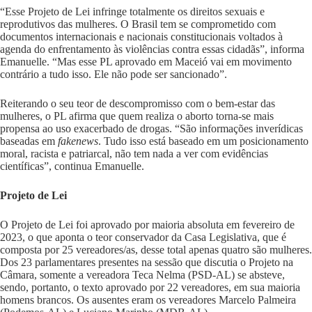
“Esse Projeto de Lei infringe totalmente os direitos sexuais e
reprodutivos das mulheres. O Brasil tem se comprometido com
documentos internacionais e nacionais constitucionais voltados à
agenda do enfrentamento às violências contra essas cidadãs”, informa
Emanuelle. “Mas esse PL aprovado em Maceió vai em movimento
contrário a tudo isso. Ele não pode ser sancionado”.
Reiterando o seu teor de descompromisso com o bem-estar das
mulheres, o PL afirma que quem realiza o aborto torna-se mais
propensa ao uso exacerbado de drogas. “São informações inverídicas
baseadas em
fakenews
. Tudo isso está baseado em um posicionamento
moral, racista e patriarcal, não tem nada a ver com evidências
científicas”, continua Emanuelle.
Projeto de Lei
O Projeto de Lei foi aprovado por maioria absoluta em fevereiro de
2023, o que aponta o teor conservador da Casa Legislativa, que é
composta por 25 vereadores/as, desse total apenas quatro são mulheres.
Dos 23 parlamentares presentes na sessão que discutia o Projeto na
Câmara, somente a vereadora Teca Nelma (PSD-AL) se absteve,
sendo, portanto, o texto aprovado por 22 vereadores, em sua maioria
homens brancos. Os ausentes eram os vereadores Marcelo Palmeira