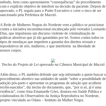
método, bem como apresentarem “consequências” do procedimento
com o explícito objetivo de interferir na decisão da paciente. Depois de
aprovado, o PL seguiu para o Poder Executivo e corre o risco de ser
sancionado pela Prefeitura de Maceió.
A Rede de Mulheres Negras do Nordeste vem a público se posicionar
contra a iniciativa inconstitucional encabeçada pelo vereador Leonardo
Dias, que impulsiona um discurso violento de criminalização de
práticas abortivas que já são garantidas por lei. Somos contra todos os
tipos de mordaças que impedem a garantia dos direitos sexuais e
reprodutivos de nós, mulheres, e que interferem na liberdade de
nossos corpos.
Trecho do Projeto de Lei aprovado na Câmara Municipal de Maceió
Além disso, o PL também defende que seja informado a quem buscar o
procedimento abortivo nas unidades de saúde “sobre a possibilidade de
adoção pós-parto e apresentar os programas de adoção que acolhem
recém-nascidos”, diz trecho do documento, que, “por si só, já é uma
violência”, como frisa Emanuelle Góes, doutora em Saúde Pública e
colaboradora do Observatório da Justiça Reprodutiva no Nordeste,
projeto vinculado ao
Odara – Instituto da Mulher Negra
.