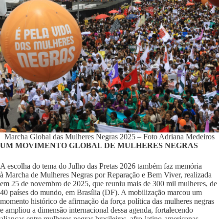
Marcha Global das Mulheres Negras 2025 – Foto Adriana Medeiros
UM MOVIMENTO GLOBAL DE MULHERES NEGRAS
A escolha do tema do Julho das Pretas 2026 também faz memória
à
Marcha de Mulheres Negras por Reparação e Bem Viver
, realizada
em 25 de novembro de 2025, que reuniu mais de 300 mil mulheres, de
40 países do mundo, em Brasília (DF). A mobilização marcou um
momento histórico de afirmação da força política das mulheres negras
e ampliou a dimensão internacional dessa agenda, fortalecendo
alianças entre mulheres negras brasileiras, afro-latino-americanas,