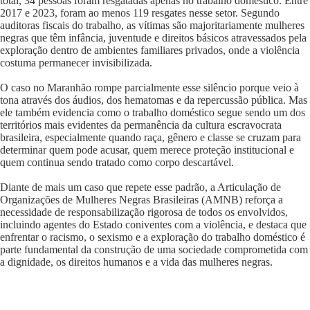
total, 34 pessoas foram resgatadas apenas no trabalho doméstico. Entre
2017 e 2023, foram ao menos 119 resgates nesse setor. Segundo
auditoras fiscais do trabalho, as vítimas são majoritariamente mulheres
negras que têm infância, juventude e direitos básicos atravessados pela
exploração dentro de ambientes familiares privados, onde a violência
costuma permanecer invisibilizada.
O caso no Maranhão rompe parcialmente esse silêncio porque veio à
tona através dos áudios, dos hematomas e da repercussão pública. Mas
ele também evidencia como o trabalho doméstico segue sendo um dos
territórios mais evidentes da permanência da cultura escravocrata
brasileira, especialmente quando raça, gênero e classe se cruzam para
determinar quem pode acusar, quem merece proteção institucional e
quem continua sendo tratado como corpo descartável.
Diante de mais um caso que repete esse padrão, a Articulação de
Organizações de Mulheres Negras Brasileiras (AMNB) reforça a
necessidade de responsabilização rigorosa de todos os envolvidos,
incluindo agentes do Estado coniventes com a violência, e destaca que
enfrentar o racismo, o sexismo e a exploração do trabalho doméstico é
parte fundamental da construção de uma sociedade comprometida com
a dignidade, os direitos humanos e a vida das mulheres negras.