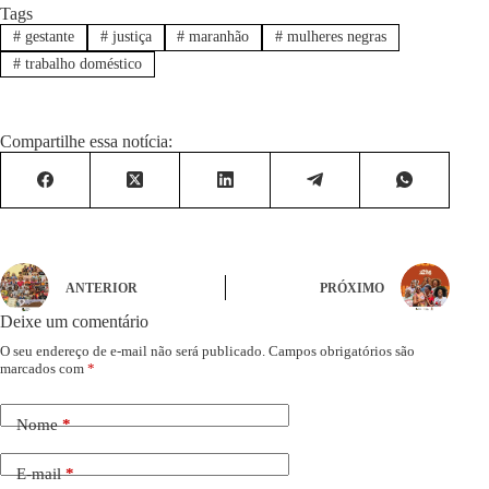
Tags
#
gestante
#
justiça
#
maranhão
#
mulheres negras
#
trabalho doméstico
Compartilhe essa notícia:
ANTERIOR
PRÓXIMO
Deixe um comentário
O seu endereço de e-mail não será publicado.
Campos obrigatórios são
marcados com
*
Nome
*
E-mail
*