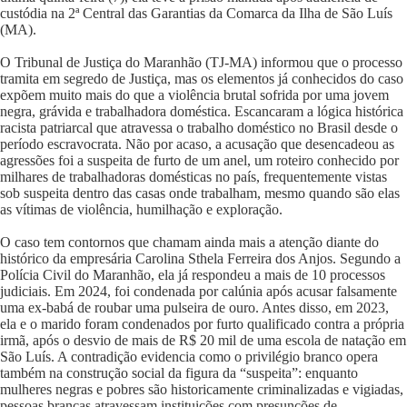
custódia na 2ª Central das Garantias da Comarca da Ilha de São Luís
(MA).
O Tribunal de Justiça do Maranhão (TJ-MA) informou que o processo
tramita em segredo de Justiça, mas os elementos já conhecidos do caso
expõem muito mais do que a violência brutal sofrida por uma jovem
negra, grávida e trabalhadora doméstica. Escancaram a lógica histórica
racista patriarcal que atravessa o trabalho doméstico no Brasil desde o
período escravocrata. Não por acaso, a acusação que desencadeou as
agressões foi a suspeita de furto de um anel, um roteiro conhecido por
milhares de trabalhadoras domésticas no país, frequentemente vistas
sob suspeita dentro das casas onde trabalham, mesmo quando são elas
as vítimas de violência, humilhação e exploração.
O caso tem contornos que chamam ainda mais a atenção diante do
histórico da empresária Carolina Sthela Ferreira dos Anjos. Segundo a
Polícia Civil do Maranhão, ela já respondeu a mais de 10 processos
judiciais. Em 2024, foi condenada por calúnia após acusar falsamente
uma ex-babá de roubar uma pulseira de ouro. Antes disso, em 2023,
ela e o marido foram condenados por furto qualificado contra a própria
irmã, após o desvio de mais de R$ 20 mil de uma escola de natação em
São Luís. A contradição evidencia como o privilégio branco opera
também na construção social da figura da “suspeita”: enquanto
mulheres negras e pobres são historicamente criminalizadas e vigiadas,
pessoas brancas atravessam instituições com presunções de