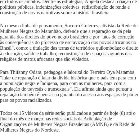
em todos os âmbitos. Dentre as estratégias, Ângela destaca: criação de
políticas públicas, indenizações coletivas, redistribuição de renda e
construção de novas narrativas sobre a história brasileira.
Na mesma linha de pensamento, Socorro Guterres, ativista da Rede de
Mulheres Negras do Maranhão, defende que a reparação se dá pela
garantia dos direitos do povo negro brasileiro e por “atos de correção
às consequências do processo de escravização dos povos africanos no
Brasil”, como: a titulação das terras de territórios quilombolas; o direito
à educação, saúde e trabalho; reconstrução de espaços sagrados das
religiões de matriz africanas que são violados.
Para Thifanny Odara, pedagoga e Ialorixá do Terreiro Oya Matamba,
“falar de reparação é falar da dívida histórica que o país tem para com
a população negra e índigena, para com as mulheres, para com a
população de travestis e transexuais”. Ela afirma ainda que pensar a
reparação também é pensar na garantia do acesso aos espaços de poder
para os povos racializados.
Todos os 15 vídeos da série serão publicados a partir de hoje (8) até o
final do mês de março nas redes sociais da
Articulação de
Organizações de Mulheres Negras Brasileiras (AMNB)
e da
Rede de
Mulheres Negras do Nordeste
.