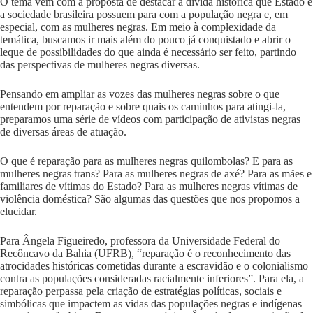
O tema vem com a proposta de destacar a dívida histórica que Estado e
a sociedade brasileira possuem para com a população negra e, em
especial, com as mulheres negras. Em meio à complexidade da
temática, buscamos ir mais além do pouco já conquistado e abrir o
leque de possibilidades do que ainda é necessário ser feito, partindo
das perspectivas de mulheres negras diversas.
Pensando em ampliar as vozes das mulheres negras sobre o que
entendem por reparação e sobre quais os caminhos para atingi-la,
preparamos uma série de vídeos com participação de ativistas negras
de diversas áreas de atuação.
O que é reparação para as mulheres negras quilombolas? E para as
mulheres negras trans? Para as mulheres negras de axé? Para as mães e
familiares de vítimas do Estado? Para as mulheres negras vítimas de
violência doméstica? São algumas das questões que nos propomos a
elucidar.
Para Ângela Figueiredo, professora da Universidade Federal do
Recôncavo da Bahia (UFRB), “reparação é o reconhecimento das
atrocidades históricas cometidas durante a escravidão e o colonialismo
contra as populações consideradas racialmente inferiores”. Para ela, a
reparação perpassa pela criação de estratégias políticas, sociais e
simbólicas que impactem as vidas das populações negras e indígenas