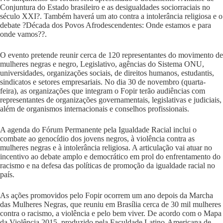
Conjuntura do Estado brasileiro e as desigualdades sociorraciais no
século XXI?. Também haverá um ato contra a intolerância religiosa e o
debate ?Década dos Povos Afrodescendentes: Onde estamos e para
onde vamos??.
O evento pretende reunir cerca de 120 representantes do movimento de
mulheres negras e negro, Legislativo, agências do Sistema ONU,
universidades, organizações sociais, de direitos humanos, estudantis,
sindicatos e setores empresariais. No dia 30 de novembro (quarta-
feira), as organizações que integram o Fopir terão audiências com
representantes de organizações governamentais, legislativas e judiciais,
além de organismos internacionais e conselhos profissionais.
A agenda do Fórum Permanente pela Igualdade Racial inclui o
combate ao genocídio dos jovens negros, à violência contra as
mulheres negras e à intolerância religiosa. A articulação vai atuar no
incentivo ao debate amplo e democrático em prol do enfrentamento do
racismo e na defesa das políticas de promoção da igualdade racial no
país.
As ações promovidos pelo Fopir ocorrem um ano depois da Marcha
das Mulheres Negras, que reuniu em Brasília cerca de 30 mil mulheres
contra o racismo, a violência e pelo bem viver. De acordo com o Mapa
da Violência 2015, produzido pela Faculdade Latino-Americana de