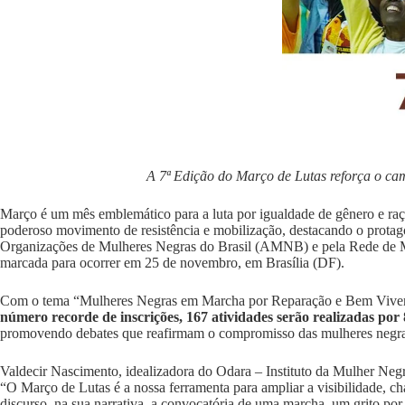
A 7ª Edição do Março de Lutas reforça o c
Março é um mês emblemático para a luta por igualdade de gênero e ra
poderoso movimento de resistência e mobilização, destacando o protago
Organizações de Mulheres Negras do Brasil (AMNB) e pela Rede de M
marcada para ocorrer em 25 de novembro, em Brasília (DF).
Com o tema “Mulheres Negras em Marcha por Reparação e Bem Viver”, o
número recorde de inscrições, 167 atividades serão realizadas por 
promovendo debates que reafirmam o compromisso das mulheres negras 
Valdecir Nascimento, idealizadora do Odara – Instituto da Mulher Negr
“O Março de Lutas é a nossa ferramenta para ampliar a visibilidade, ch
discurso, na sua narrativa, a convocatória de uma marcha, um grito p