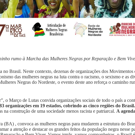
aminho rumo à Marcha das Mulheres Negras por Reparação e Bem Vive
ça no Brasil. Neste contexto, dezenas de organizações dos Movimentos
nismo das mulheres negras na luta contra o racismo, o sexismo e as div
ulheres Negras do Nordeste, o evento deste ano reforça o caminho r
 Março de Lutas convida organizações sociais de todo o país a contri
83 organizações em 19 estados, cobrindo as cinco regiões do Brasil.
na construção de uma sociedade menos racista e patriarcal.
A agenda
a (BA) , convoca as mulheres negras para mudarem a estrutura do Brasil
amar a atenção e destacar os grandes feitos da população negra nesse pa
or Reparação e Bem Viver. Vamos irmãs, vamos companheiras, o Brasil 