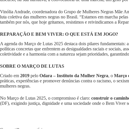
Vinólia Andrade, coordenadora do Grupo de Mulheres Negras Mãe And
luta coletiva das mulheres negras no Brasil. “Estamos em marcha pela
também por nós, que hoje gritamos, resistimos e reivindicamos a Repa
REPARAÇÃO E BEM VIVER: O QUE ESTÁ EM JOGO?
A agenda do Março de Lutas 2025 destaca dois pilares fundamentais: 
políticas concretas que enfrentem as desigualdades raciais e sociais,
coletividade e a harmonia com a natureza sejam prioridades, garantin
SOBRE O MARÇO DE LUTAS
Criado em
2019
pelo
Odara – Instituto da Mulher Negra
, o
Março 
práticas, experiências e promover denúncias contra o racismo, o sexis
mulheres negras.
No Março de Lutas 2025, o compromisso é claro:
construir o camin
(DF), exigindo justiça, dignidade e uma sociedade onde o Bem Viver sej