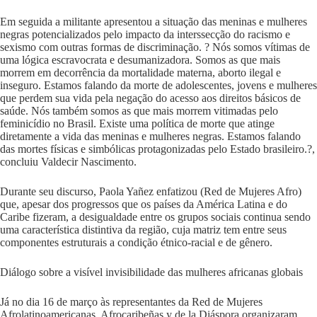
Em seguida a militante apresentou a situação das meninas e mulheres
negras potencializados pelo impacto da interssecção do racismo e
sexismo com outras formas de discriminação. ? Nós somos vítimas de
uma lógica escravocrata e desumanizadora. Somos as que mais
morrem em decorrência da mortalidade materna, aborto ilegal e
inseguro. Estamos falando da morte de adolescentes, jovens e mulheres
que perdem sua vida pela negação do acesso aos direitos básicos de
saúde. Nós também somos as que mais morrem vitimadas pelo
feminicídio no Brasil. Existe uma política de morte que atinge
diretamente a vida das meninas e mulheres negras. Estamos falando
das mortes físicas e simbólicas protagonizadas pelo Estado brasileiro.?,
concluiu Valdecir Nascimento.
Durante seu discurso, Paola Yañez enfatizou (Red de Mujeres Afro)
que, apesar dos progressos que os países da América Latina e do
Caribe fizeram, a desigualdade entre os grupos sociais continua sendo
uma característica distintiva da região, cuja matriz tem entre seus
componentes estruturais a condição étnico-racial e de gênero.
Diálogo sobre a visível invisibilidade das mulheres africanas globais
Já no dia 16 de março às representantes da Red de Mujeres
Afrolatinoamericanas, Afrocaribeñas y de la Diáspora organizaram