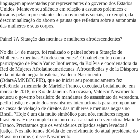
linguagem apresentadas por representantes do governo dos Estados
Unidos. Manteve seu silêncio em relação a assuntos polêmicos e
tocados pelas representantes dos movimentos sociais, a exemplo, da
descriminalização do aborto e pautas que refletiam sobre a autonomia
das mulheres e seus corpos.
Painel ?A Situação das meninas e mulheres afrodescendentes?
No dia 14 de março, foi realizado o painel sobre a Situação de
Mulheres e meninas Afrodescendentes?. O painel contou com a
participação de Paola Yañez Inofuentes, da Bolívia e coordenadora da
Red de Mujeres Afrolatinoamericanas, Afrocaribeñas y de la Diáspora
e da militante negra brasileira, Valdecir Nascimento
(OdaraAMNBFOPIR), que ao iniciar seu pronunciamento fez
referência a memória de Marielle Franco, executada brutalmente, em
março de 2018, no Rio de Janeiro. Na ocasião, Valdecir Nascimento
acusou o governo brasileiro de mandantes do assassinato da vereadora,
pediu justiça e apoio dos organismos internacionais para acompanhar
os casos de violação de direitos das mulheres e meninas negras no
Brasil. ?Hoje é um dia muito simbólico para nós, mulheres negras
brasileiras. Hoje completa um ano do assassinato da vereadora Marielle
Franco. Precisamos que os verdadeiros culpados sejam levados à
justiça. Nós não temos dúvida do envolvimento do atual presidente do
Brasil no crime.?, disse Nascimento.